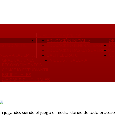
OS
NUESTROS SERVICIOS
EDUCACIÓN INICIAL 2
OF
 ESTUDIANTIL
EDUCACIÓN GENERAL BÁSICA
PA
EDUCACIÓN BÁSICA SUPERIOR
AC
INEA - ACADEMICO
BACHILLERATO
CO
GRADUACIONES
VIDEOS / GALERIA
RECONOCIMIENTOS
CONCEJO ESTUDIANTIL
ESPIRITUALES
CÍVICAS & CULTURALES
en jugando, siendo el juego el medio idóneo de todo proceso