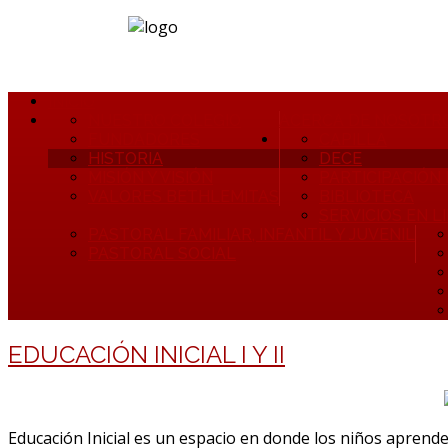
INICIO
NUESTRO COLEGIO
ACERCA DE NOSOTR
FUNDADORES
CAPILLA
HISTORIA
DECE
MISIÓN Y VISIÓN
PARTICIPACIÓN
VALORES BETHLEMITAS
BIBLIOTECA
SERVICIOS EN L
PASTORAL FAMILIAR, INFANTIL Y JUVENIL
PASTORAL SOCIAL
EDUCACIÓN INICIAL I Y II
Educación Inicial es un espacio en donde los niños aprend