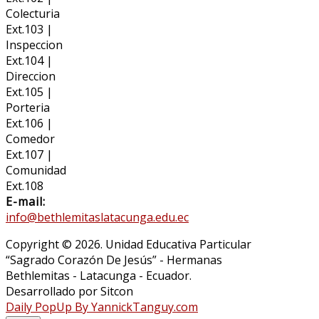
Colecturia
Ext.103 |
Inspeccion
Ext.104 |
Direccion
Ext.105 |
Porteria
Ext.106 |
Comedor
Ext.107 |
Comunidad
Ext.108
E-mail:
info@bethlemitaslatacunga.edu.ec
Copyright © 2026. Unidad Educativa Particular
“Sagrado Corazón De Jesús” - Hermanas
Bethlemitas - Latacunga - Ecuador.
Desarrollado por Sitcon
Daily PopUp By YannickTanguy.com