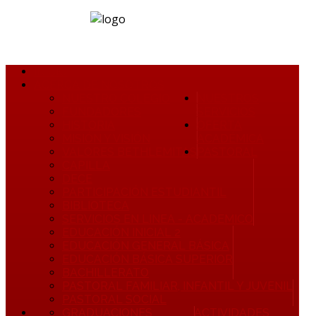
INICIO
ACERCA DE NOSOTROS
NUESTRO COLEGIO
NUESTROS
FUNDADORES
SERVICIOS
HISTORIA
OFERTA
MISIÓN Y VISIÓN
ACADÉMICA
VALORES BETHLEMITAS
PASTORAL
CAPILLA
DECE
PARTICIPACIÓN ESTUDIANTIL
BIBLIOTECA
SERVICIOS EN LINEA - ACADEMICO
EDUCACIÓN INICIAL 2
EDUCACIÓN GENERAL BÁSICA
EDUCACIÓN BÁSICA SUPERIOR
BACHILLERATO
PASTORAL FAMILIAR, INFANTIL Y JUVENIL
PASTORAL SOCIAL
GRADUACIONES
ACTIVIDADES