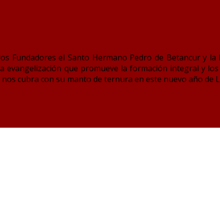
tros Fundadores el Santo Hermano Pedro de Betancur y la
la evangelización que promueve la formación integral y lo
n nos cubra con su manto de ternura en este nuevo año de 