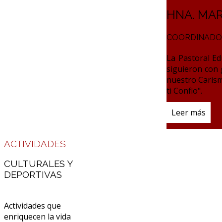
HNA. MA
COORDINADO
La Pastoral E
siguieron con 
nuestro Carism
ti Confio".
Leer más
ACTIVIDADES
CULTURALES Y
DEPORTIVAS
Actividades que
enriquecen la vida