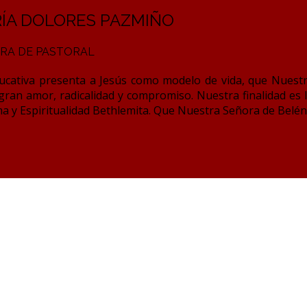
RÍA DOLORES PAZMIÑO
RA DE PASTORAL
ducativa presenta a Jesús como modelo de vida, que Nues
gran amor, radicalidad y compromiso. Nuestra finalidad es 
a y Espiritualidad Bethlemita. Que Nuestra Señora de Belé