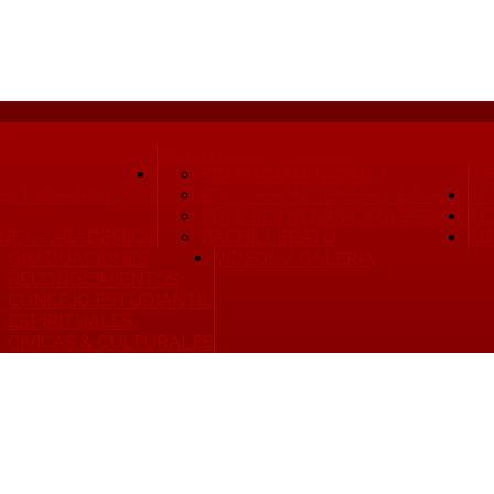
OS
NUESTROS SERVICIOS
EDUCACIÓN INICIAL 2
OF
 ESTUDIANTIL
EDUCACIÓN GENERAL BÁSICA
PA
EDUCACIÓN BÁSICA SUPERIOR
AC
INEA - ACADEMICO
BACHILLERATO
CO
GRADUACIONES
VIDEOS / GALERIA
RECONOCIMIENTOS
CONCEJO ESTUDIANTIL
ESPIRITUALES
CÍVICAS & CULTURALES