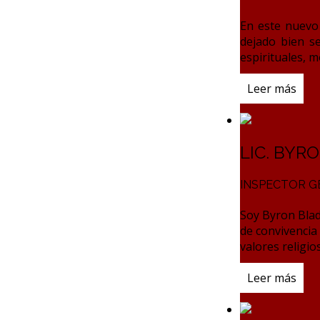
En este nuevo 
dejado bien s
espirituales, m
Leer más
LIC. BYR
INSPECTOR G
Soy Byron Bladi
de convivencia
valores religio
Leer más