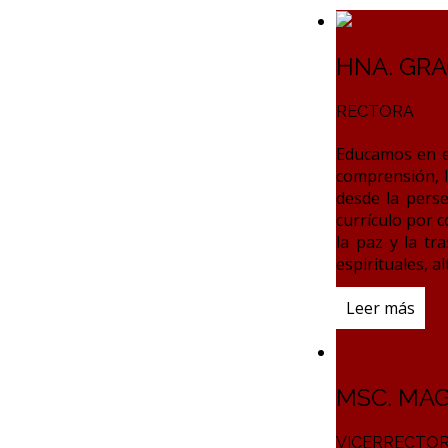
HNA. GRA
RECTORA
Educamos en el
comprensión, 
desde la pers
currículo por 
la paz y la t
espirituales, 
Leer más
MSC. MAG
VICERRECTO